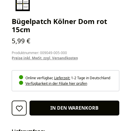
Bügelpatch Kölner Dom rot
15cm
Regulärer Preis:
5,99 €
Produktnummer: 009049-005-000
Preise inkl. MwSt. zzgl. Versandkosten
Online verfügbar,
Lieferzeit:
1-2 Tage in Deutschland
Verfügbarkeit in der Filiale hier prüfen
IN DEN WARENKORB