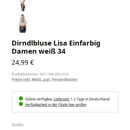
Dirndlbluse Lisa Einfarbig
Damen weiß 34
Regulärer Preis:
24,99 €
Produktnummer: 0011740-002-016
Preise inkl. MwSt. zzgl. Versandkosten
Online verfügbar,
Lieferzeit:
1-2 Tage in Deutschland
Verfügbarkeit in der Filiale hier prüfen
auswählen
Größe