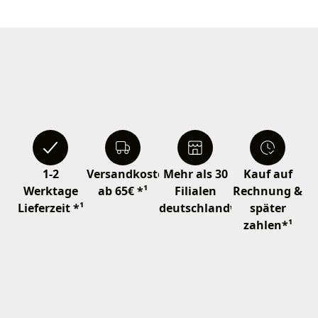
1-2
Versandkostenfrei
Mehr als 30
Kauf auf
Werktage
ab 65€ *¹
Filialen
Rechnung &
Lieferzeit *¹
deutschlandweit
später
zahlen*¹