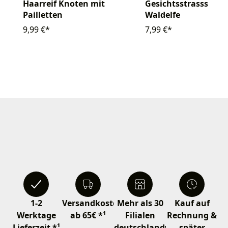
Haarreif Knoten mit
Gesichtsstrassstein
Pailletten
Waldelfe
9,99 €*
7,99 €*
1-2
Versandkostenfrei
Mehr als 30
Kauf auf
Werktage
ab 65€ *¹
Filialen
Rechnung &
Lieferzeit *¹
deutschlandweit
später