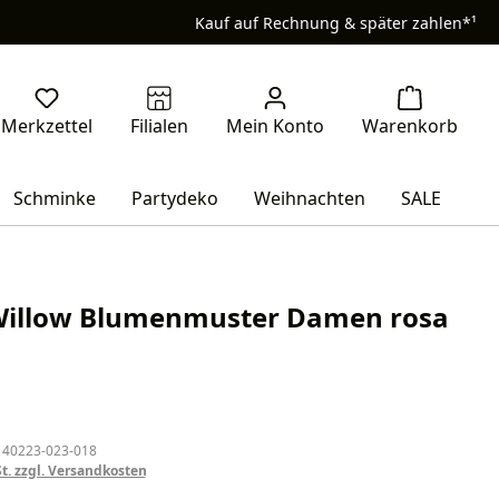
Kauf auf Rechnung & später zahlen*¹
Schminke
Partydeko
Weihnachten
SALE
Willow Blumenmuster Damen rosa
eis:
 40223-023-018
St. zzgl. Versandkosten