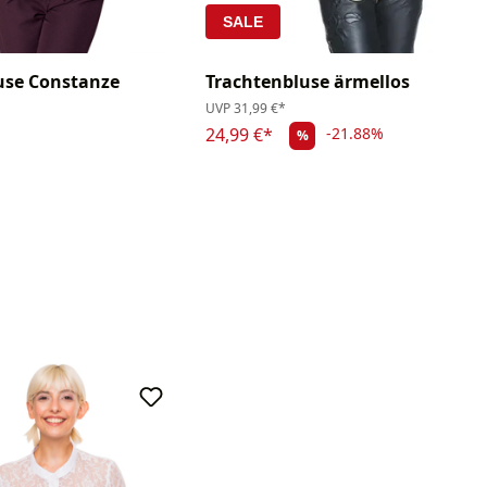
SALE
Trachtenbluse ärmellos
use Constanze
UVP
31,99 €*
24,99 €*
-21.88%
%