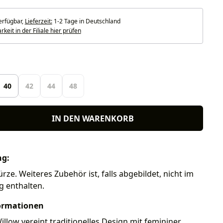
erfügbar,
Lieferzeit:
1-2 Tage in Deutschland
keit in der Filiale hier prüfen
len
40
42
44
48
IN DEN WARENKORB
ng:
rze. Weiteres Zubehör ist, falls abgebildet, nicht im
g enthalten.
ormationen
illow vereint traditionelles Design mit femininer