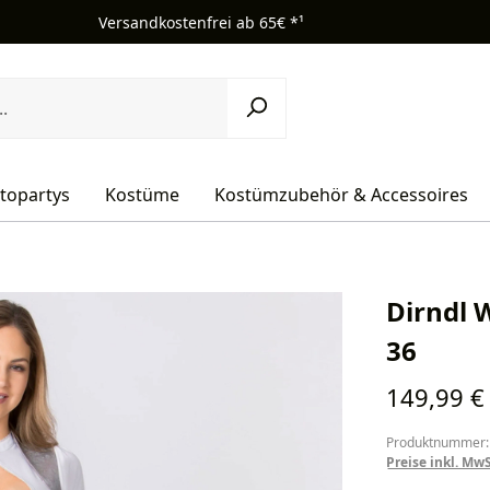
Versandkostenfrei ab 65€ *¹
topartys
Kostüme
Kostümzubehör & Accessoires
Dirndl 
36
Regulärer Pr
149,99 €
Produktnummer:
Preise inkl. Mw