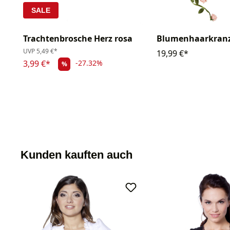
SALE
Trachtenbrosche Herz rosa
Blumenhaarkranz
UVP
5,49 €*
19,99 €*
3,99 €*
-27.32%
%
Kunden kauften auch