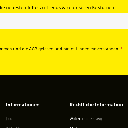
 die neuesten Infos zu Trends & zu unseren Kostümen!
ommen und die
AGB
gelesen und bin mit ihnen einverstanden.
*
Informationen
Rechtliche Information
Jobs
Widerrufsbelehrung
Über uns
AGB