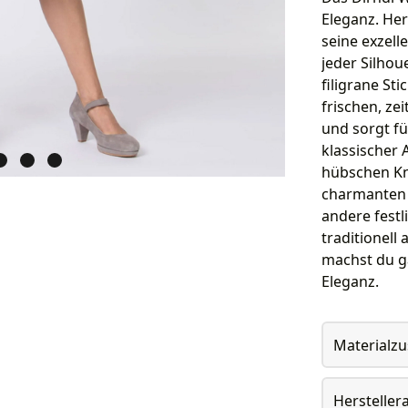
Eleganz. Her
seine exzell
jeder Silhou
filigrane St
frischen, ze
und sorgt fü
klassischer 
hübschen Kn
charmanten A
andere festl
traditionell
machst du gar
Eleganz.
Materialz
Herstelle