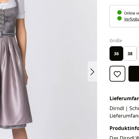
Online v
Verfügbar
auswäh
Größe
36
38
Lieferumfa
Dirndl | Schü
Lieferumfan
Produktinf
Das Dirndl W