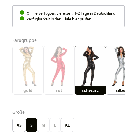
Online verfügbar,
Lieferzeit:
1-2 Tage in Deutschland
Verfügbarkeit in der Filiale hier prüfen
auswählen
Farbgruppe
gold
rot
schwarz
silber
auswählen
Größe
XS
S
M
L
XL