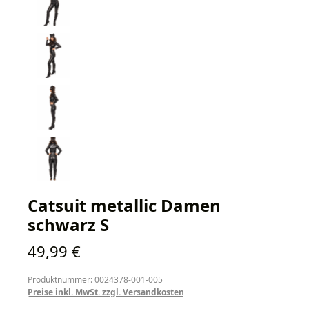
Catsuit metallic Damen
schwarz S
Regulärer Preis:
49,99 €
Produktnummer: 0024378-001-005
Preise inkl. MwSt. zzgl. Versandkosten