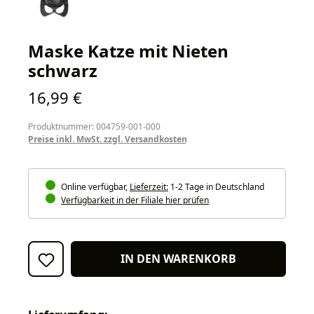
Maske Katze mit Nieten
schwarz
Regulärer Preis:
16,99 €
Produktnummer: 004759-001-000
Preise inkl. MwSt. zzgl. Versandkosten
Online verfügbar,
Lieferzeit:
1-2 Tage in Deutschland
Verfügbarkeit in der Filiale hier prüfen
IN DEN WARENKORB