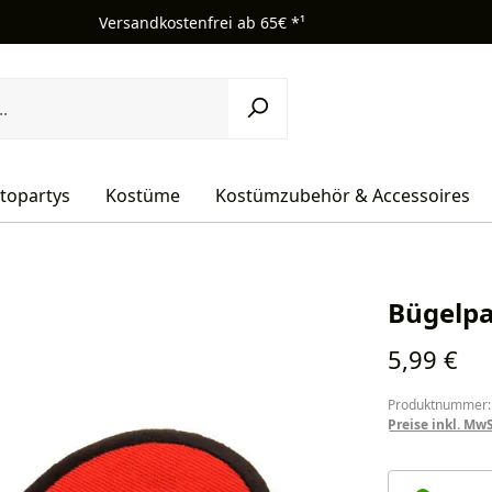
Versandkostenfrei ab 65€ *¹
topartys
Kostüme
Kostümzubehör & Accessoires
Bügelpa
Regulärer Pr
5,99 €
Produktnummer:
Preise inkl. Mw