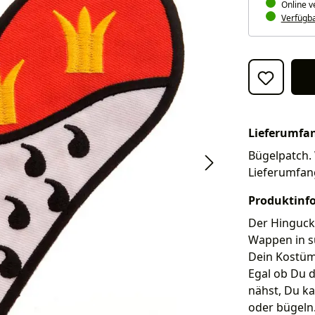
Online v
Verfügbar
Lieferumfa
Bügelpatch. 
Lieferumfan
Produktinf
Der Hingucke
Wappen in s
Dein Kostüm 
Egal ob Du d
nähst, Du ka
oder bügeln