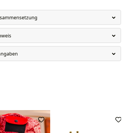
usammensetzung
nweis
rangaben