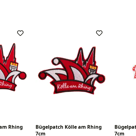
 am Rhing
Bügelpatch Kölle am Rhing
Bügelpat
7cm
7cm