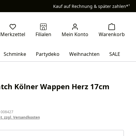
Kauf auf Rechnung & später zahlen*¹
Schminke
Partydeko
Weihnachten
SALE
tch Kölner Wappen Herz 17cm
eis:
 008427
St. zzgl. Versandkosten