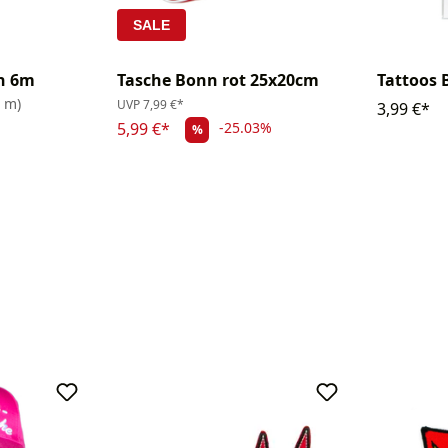
SALE
n 6m
Tasche Bonn rot 25x20cm
Tattoos 
1 m)
UVP
7,99 €*
3,99 €*
5,99 €*
-25.03%
%