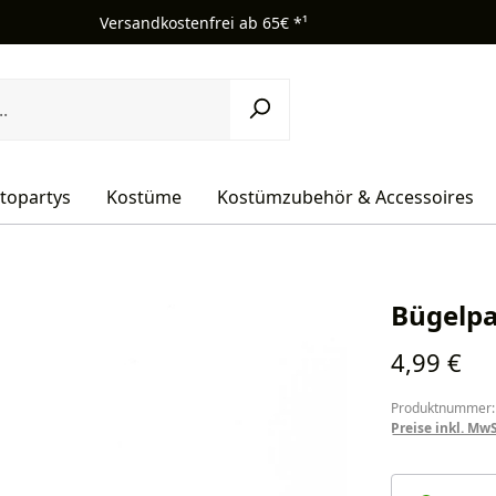
Versandkostenfrei ab 65€ *¹
topartys
Kostüme
Kostümzubehör & Accessoires
Bügelp
Regulärer Pr
4,99 €
Produktnummer:
Preise inkl. Mw