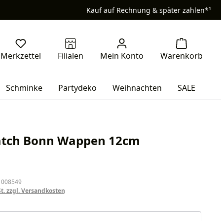
Kauf auf Rechnung & später zahlen*¹
Schminke
Partydeko
Weihnachten
SALE
atch Bonn Wappen 12cm
eis:
 008549
St. zzgl. Versandkosten