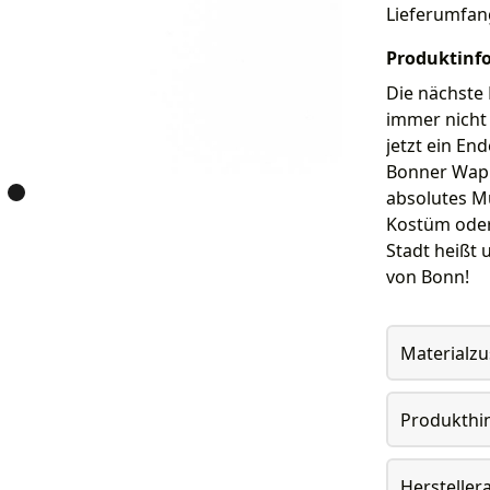
Lieferumfan
Produktinf
Die nächste 
immer nicht 
jetzt ein En
Bonner Wapp
absolutes Mu
Kostüm oder
Stadt heißt 
von Bonn!
Materialz
Produkthi
Herstelle