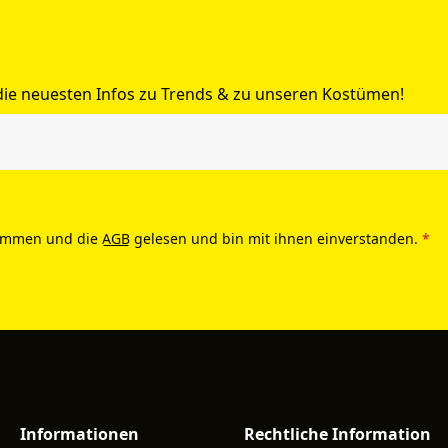
 die neuesten Infos zu Trends & zu unseren Kostümen!
ommen und die
AGB
gelesen und bin mit ihnen einverstanden.
*
Informationen
Rechtliche Information