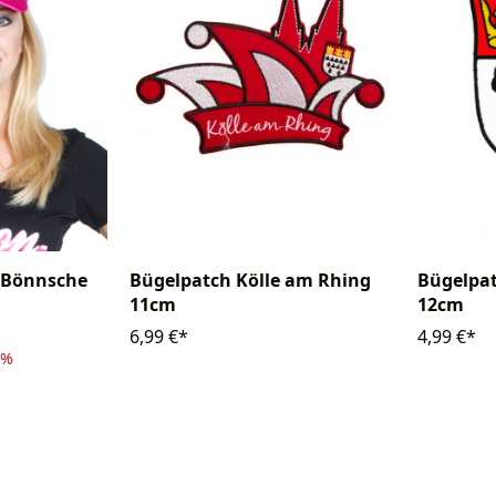
-Bönnsche
Bügelpatch Kölle am Rhing
Bügelpa
11cm
12cm
6,99 €*
4,99 €*
2%