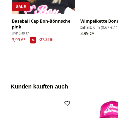
SALE
Baseball Cap Bon-Bönnsche
Wimpelkette Bon
pink
Inhalt:
6 m
(0,67 € / 
3,99 €*
UVP
5,49 €*
3,99 €*
-27.32%
%
Kunden kauften auch