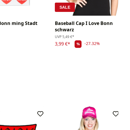
SALE
Bonn ming Stadt
Baseball Cap I Love Bonn
schwarz
UVP
5,49 €*
3,99 €*
-27.32%
%