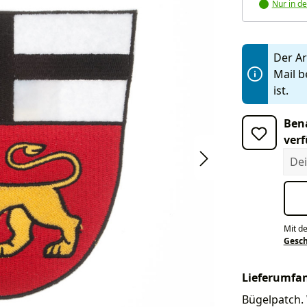
Nur in de
Der Art
Mail b
ist.
Bena
verf
Dein
Mit d
Gesc
Lieferumfa
Bügelpatch. 