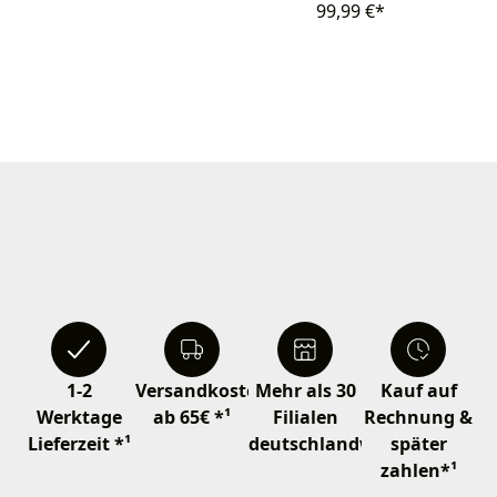
99,99 €*
1-2
Versandkostenfrei
Mehr als 30
Kauf auf
Werktage
ab 65€ *¹
Filialen
Rechnung &
Lieferzeit *¹
deutschlandweit
später
zahlen*¹