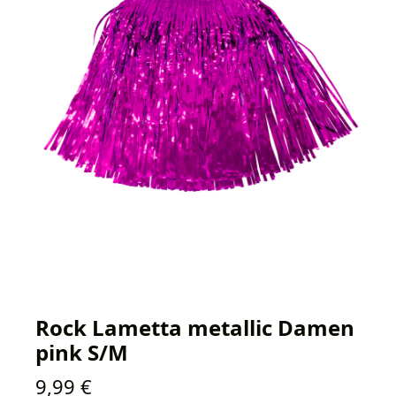
Rock Lametta metallic Damen
pink S/M
Regulärer Preis:
9,99 €