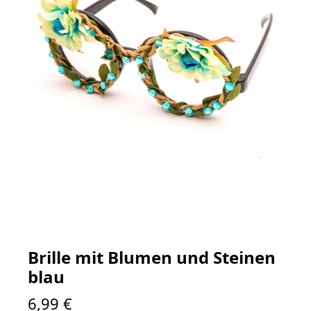
Brille mit Blumen und Steinen
blau
Regulärer Preis:
6,99 €