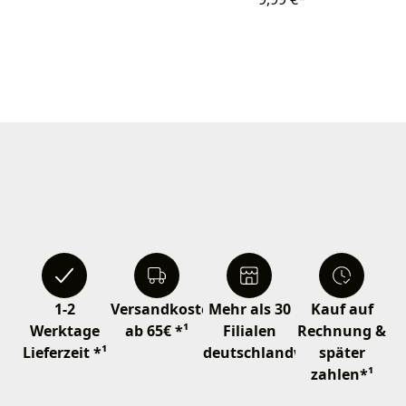
1-2
Versandkostenfrei
Mehr als 30
Kauf auf
Werktage
ab 65€ *¹
Filialen
Rechnung &
Lieferzeit *¹
deutschlandweit
später
zahlen*¹