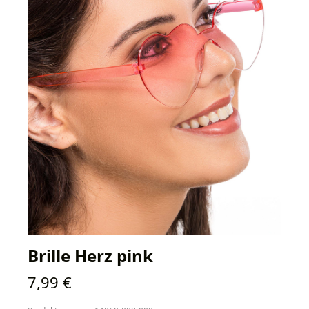
Brille Herz pink
Regulärer Preis:
7,99 €