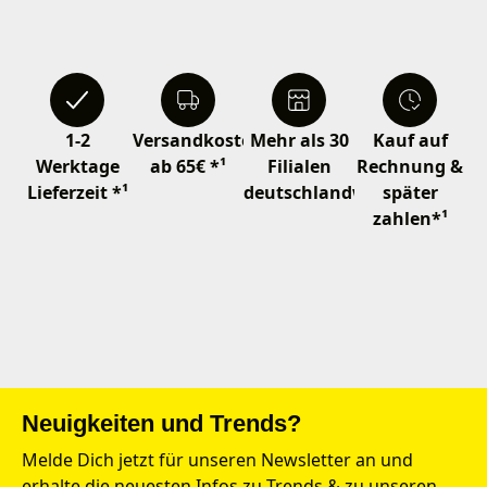
1-2
Versandkostenfrei
Mehr als 30
Kauf auf
Werktage
ab 65€ *¹
Filialen
Rechnung &
Lieferzeit *¹
deutschlandweit
später
zahlen*¹
Neuigkeiten und Trends?
Melde Dich jetzt für unseren Newsletter an und
erhalte die neuesten Infos zu Trends & zu unseren