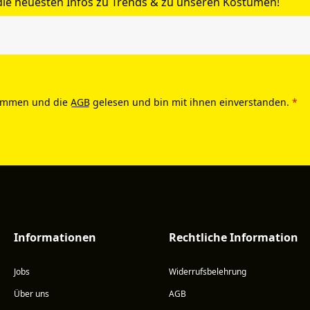
 die neuesten Infos zu Trends & zu unseren Kostümen!
ommen und die
AGB
gelesen und bin mit ihnen einverstanden.
*
Informationen
Rechtliche Information
Jobs
Widerrufsbelehrung
Über uns
AGB