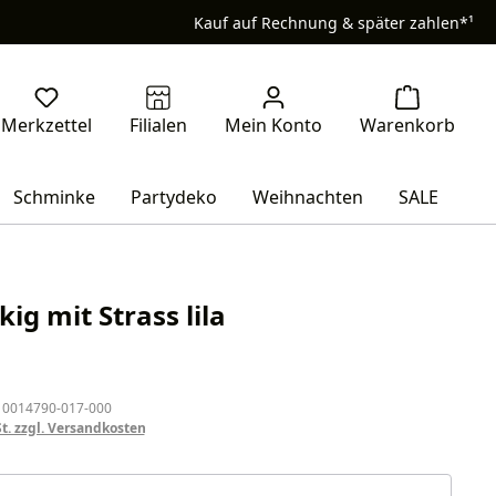
Kauf auf Rechnung & später zahlen*¹
Schminke
Partydeko
Weihnachten
SALE
ckig mit Strass lila
eis:
 0014790-017-000
St. zzgl. Versandkosten