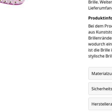
Brille. Weite
Lieferumfan
Produktinf
Bei dem Prod
aus Kunststo
Brillenrände
wodurch ein
ist die Bril
stylische Bri
Materialz
Sicherheit
Herstelle