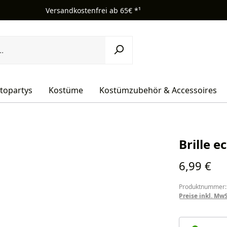
Versandkostenfrei ab 65€ *¹
topartys
Kostüme
Kostümzubehör & Accessoires
Brille e
Regulärer Pr
6,99 €
Produktnummer:
Preise inkl. Mw