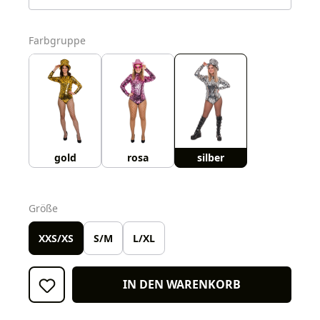
auswählen
Farbgruppe
gold
rosa
silber
auswählen
Größe
XXS/XS
S/M
L/XL
IN DEN WARENKORB