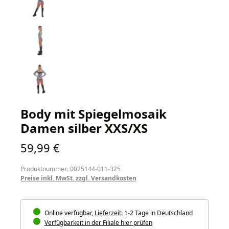
Body mit Spiegelmosaik
Damen silber XXS/XS
Regulärer Preis:
59,99 €
Produktnummer: 0025144-011-325
Preise inkl. MwSt. zzgl. Versandkosten
Online verfügbar,
Lieferzeit:
1-2 Tage in Deutschland
Verfügbarkeit in der Filiale hier prüfen