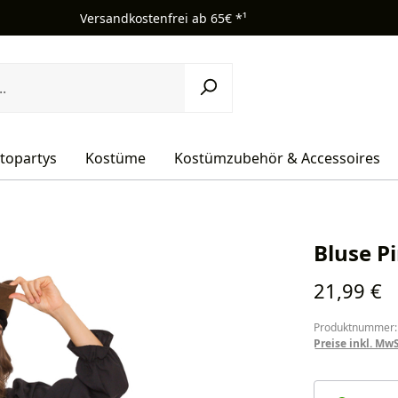
Versandkostenfrei ab 65€ *¹
topartys
Kostüme
Kostümzubehör & Accessoires
Bluse P
Regulärer Pr
21,99 €
Produktnummer:
Preise inkl. Mw