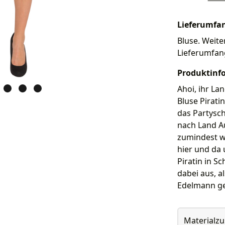
Lieferumfa
Bluse. Weiter
Lieferumfan
Produktinf
Ahoi, ihr Lan
Bluse Pirat
das Partysch
nach Land A
zumindest wi
hier und da 
Piratin in S
dabei aus, a
Edelmann ge
Materialz