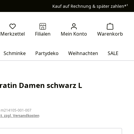
Kauf auf Rechnung & später zahlen*¹
Schminke
Partydeko
Weihnachten
SALE
iratin Damen schwarz L
eis:
 m214105-001-007
St. zzgl. Versandkosten