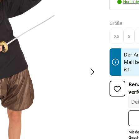
Nur in de
auswäh
Größe
XS
S
Der Art
Mail b
ist.
Bena
verf
Dein
Mit d
Gesc