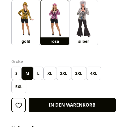
gold
rosa
silber
auswählen
Größe
S
M
L
XL
2XL
3XL
4XL
5XL
IN DEN WARENKORB