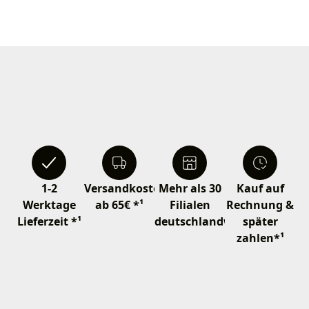
1-2
Versandkostenfrei
Mehr als 30
Kauf auf
Werktage
ab 65€ *¹
Filialen
Rechnung &
Lieferzeit *¹
deutschlandweit
später
zahlen*¹