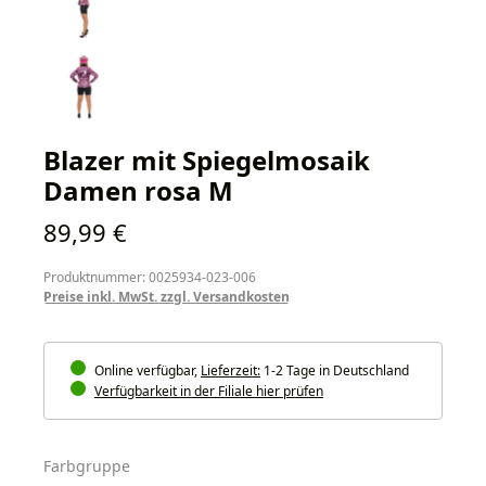
Blazer mit Spiegelmosaik
Damen rosa M
Regulärer Preis:
89,99 €
Produktnummer: 0025934-023-006
Preise inkl. MwSt. zzgl. Versandkosten
Online verfügbar,
Lieferzeit:
1-2 Tage in Deutschland
Verfügbarkeit in der Filiale hier prüfen
auswählen
Farbgruppe