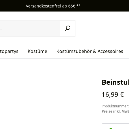
Versandkostenfrei ab 65€ *¹
topartys
Kostüme
Kostümzubehör & Accessoires
Beinstu
Regulärer Pr
16,99 €
Produktnummer:
Preise inkl. Mw