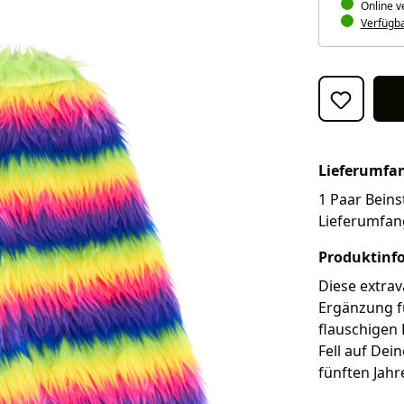
Online v
Verfügbar
Lieferumfa
1 Paar Beins
Lieferumfan
Produktinf
Diese extrav
Ergänzung fü
flauschigen 
Fell auf Dei
fünften Jahr