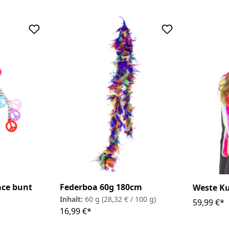
ace bunt
Federboa 60g 180cm
Weste Ku
Inhalt:
60 g
(28,32 € / 100 g)
59,99 €*
16,99 €*