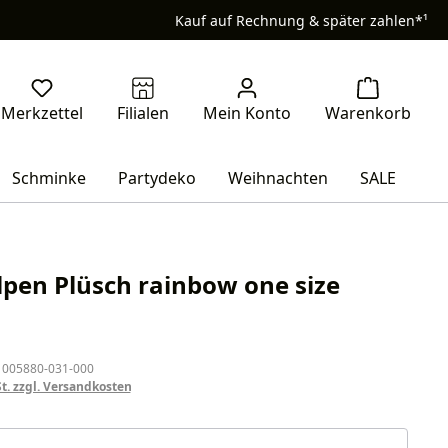
Kauf auf Rechnung & später zahlen*¹
Schminke
Partydeko
Weihnachten
SALE
lpen Plüsch rainbow one size
eis:
 005880-031-000
St. zzgl. Versandkosten