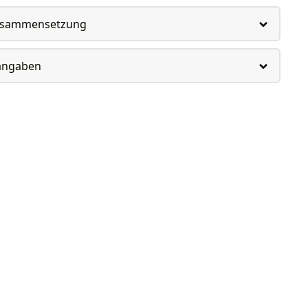
usammensetzung
rangaben