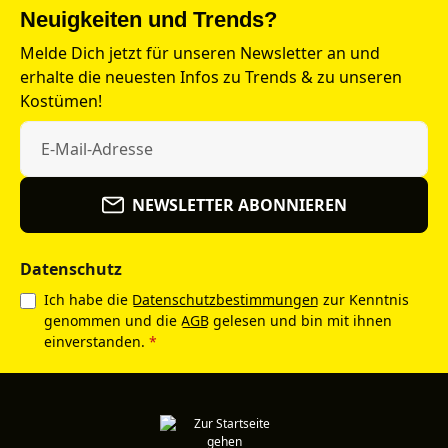
Neuigkeiten und Trends?
Melde Dich jetzt für unseren Newsletter an und
erhalte die neuesten Infos zu Trends & zu unseren
Kostümen!
NEWSLETTER ABONNIEREN
Datenschutz
Ich habe die
Datenschutzbestimmungen
zur Kenntnis
genommen und die
AGB
gelesen und bin mit ihnen
einverstanden.
*