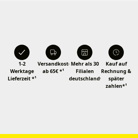
1-2
Versandkostenfrei
Mehr als 30
Kauf auf
Werktage
ab 65€ *¹
Filialen
Rechnung &
Lieferzeit *¹
deutschlandweit
später
zahlen*¹