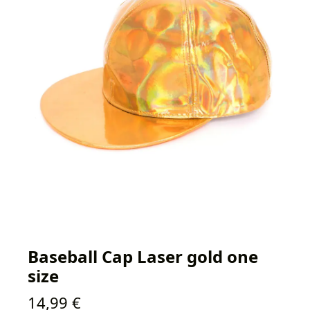
Baseball Cap Laser gold one
size
Regulärer Preis:
14,99 €