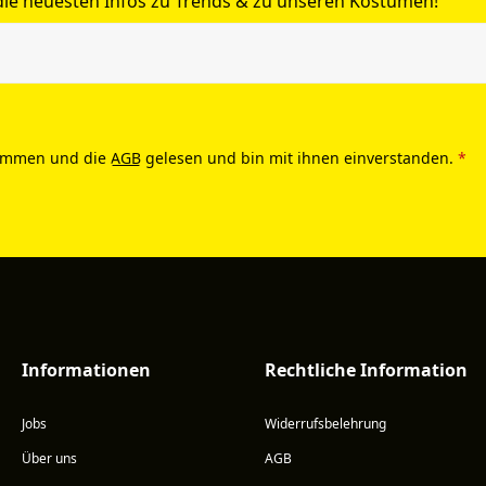
 die neuesten Infos zu Trends & zu unseren Kostümen!
ommen und die
AGB
gelesen und bin mit ihnen einverstanden.
*
Informationen
Rechtliche Information
Jobs
Widerrufsbelehrung
Über uns
AGB