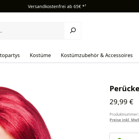
Versandkostenfrei ab 65€ *¹
topartys
Kostüme
Kostümzubehör & Accessoires
Perücke
Regulärer Pr
29,99 €
Produktnummer:
Preise inkl. Mw