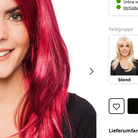
Online v
Verfügbar
a
Farbgruppe
blond
Lieferumfa