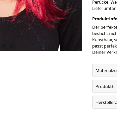
Perücke. Wei
Lieferumfan
Produktinf
Der perfekte
besticht nic
Kunsthaar, s
passt perfek
Deiner Verk
Materialz
Produkthi
Herstelle