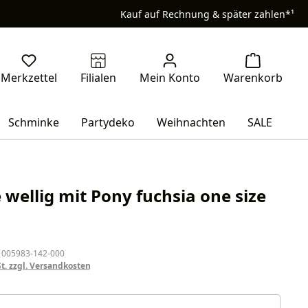
Kauf auf Rechnung & später zahlen*¹
Schminke
Partydeko
Weihnachten
SALE
 wellig mit Pony fuchsia one size
eis:
 005983-142-000
St. zzgl. Versandkosten