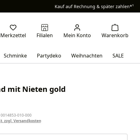
Kauf auf Rechnung & später zahlen*¹
Schminke
Partydeko
Weihnachten
SALE
 mit Nieten gold
eis:
 0014853-010-000
St. zzgl. Versandkosten