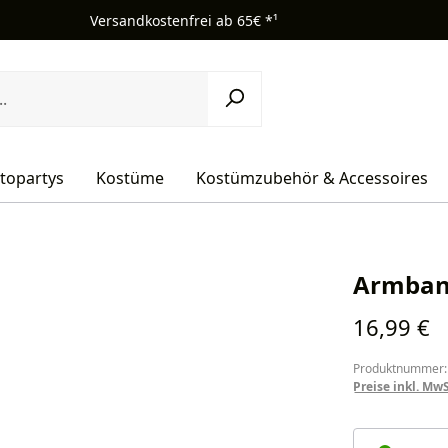
Versandkostenfrei ab 65€ *¹
topartys
Kostüme
Kostümzubehör & Accessoires
Armband
Regulärer Pr
16,99 €
Produktnummer:
Preise inkl. Mw