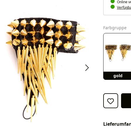
Online v
Verfügbar
a
Farbgruppe
gold
Lieferumfa