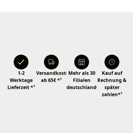
1-2
Versandkostenfrei
Mehr als 30
Kauf auf
Werktage
ab 65€ *¹
Filialen
Rechnung &
Lieferzeit *¹
deutschlandweit
später
zahlen*¹