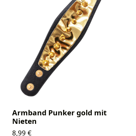
Armband Punker gold mit
Nieten
Regulärer Preis:
8,99 €