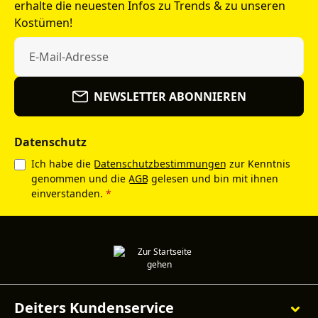
erhalte die neuesten Infos zu Trends & zu unseren
Kostümen!
NEWSLETTER ABONNIEREN
Datenschutz
Ich habe die
Datenschutzbestimmungen
zur Kenntnis
genommen und die
AGB
gelesen und bin mit ihnen
einverstanden.
*
Deiters Kundenservice