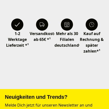
1-2
Versandkostenfrei
Mehr als 30
Kauf auf
Werktage
ab 65€ *¹
Filialen
Rechnung &
Lieferzeit *¹
deutschlandweit
später
zahlen*¹
Neuigkeiten und Trends?
Melde Dich jetzt für unseren Newsletter an und