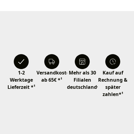
1-2
Versandkostenfrei
Mehr als 30
Kauf auf
Werktage
ab 65€ *¹
Filialen
Rechnung &
Lieferzeit *¹
deutschlandweit
später
zahlen*¹