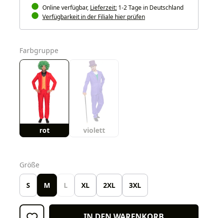
Online verfügbar,
Lieferzeit:
1-2 Tage in Deutschland
Verfügbarkeit in der Filiale hier prüfen
auswählen
Farbgruppe
rot
violett
auswählen
Größe
S
M
L
XL
2XL
3XL
IN DEN WARENKORB