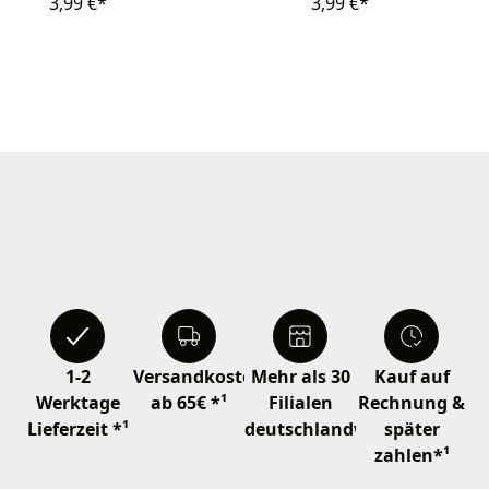
3,99 €*
3,99 €*
1-2
Versandkostenfrei
Mehr als 30
Kauf auf
Werktage
ab 65€ *¹
Filialen
Rechnung &
Lieferzeit *¹
deutschlandweit
später
zahlen*¹