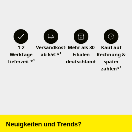
1-2
Versandkostenfrei
Mehr als 30
Kauf auf
Werktage
ab 65€ *¹
Filialen
Rechnung &
Lieferzeit *¹
deutschlandweit
später
zahlen*¹
Neuigkeiten und Trends?