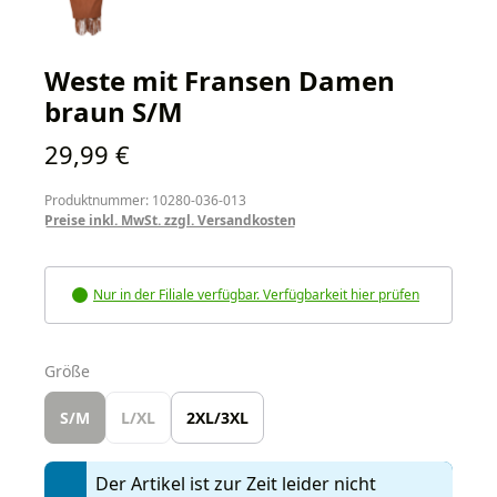
Weste mit Fransen Damen
braun S/M
Regulärer Preis:
29,99 €
Produktnummer: 10280-036-013
Preise inkl. MwSt. zzgl. Versandkosten
Nur in der Filiale verfügbar. Verfügbarkeit hier prüfen
auswählen
Größe
S/M
L/XL
2XL/3XL
Der Artikel ist zur Zeit leider nicht