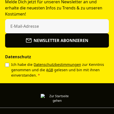
Melde Dich jetzt für unseren Newsletter an und
erhalte die neuesten Infos zu Trends & zu unseren
Kostümen!
NEWSLETTER ABONNIEREN
Datenschutz
Ich habe die
Datenschutzbestimmungen
zur Kenntnis
genommen und die
AGB
gelesen und bin mit ihnen
einverstanden.
*