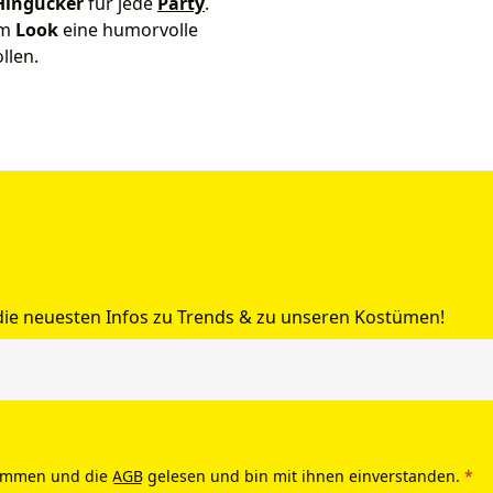
Hingucker
für jede
Party
.
em
Look
eine humorvolle
llen.
 die neuesten Infos zu Trends & zu unseren Kostümen!
ommen und die
AGB
gelesen und bin mit ihnen einverstanden.
*