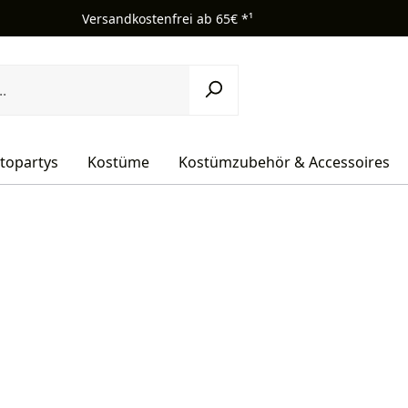
Versandkostenfrei ab 65€ *¹
topartys
Kostüme
Kostümzubehör & Accessoires