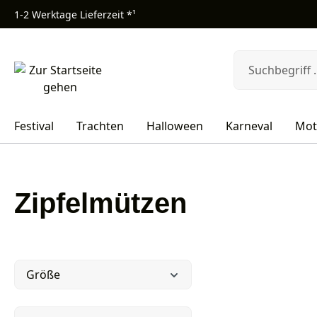
1-2 Werktage Lieferzeit *¹
m Hauptinhalt springen
Zur Suche springen
Zur Hauptnavigation springen
Festival
Trachten
Halloween
Karneval
Mot
Zipfelmützen
Größe