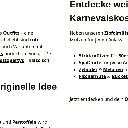
&
Entdecke wei
Karnevalsko
es
Outfits
– eine
Neben unseren
Zipfelmüt
s beliebt sind
rote
Mützen für jeden Anlass:
r auch Varianten mit
rs
findest du eine große
Strickmützen
für
80e
ottopartys
–
klassisch
,
Spaßhüte
für
jecke Au
Zylinder
&
Melonen
f
Fischerhüte
&
Bucket
iginelle Idee
Jetzt entdecken und dein
O
a
und
Pantoffeln
wird