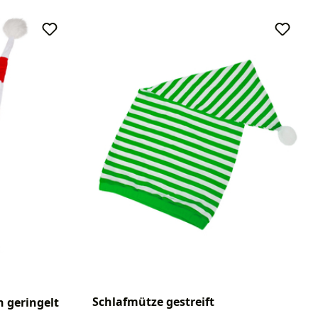
Schlafmütze gestreift
 geringelt