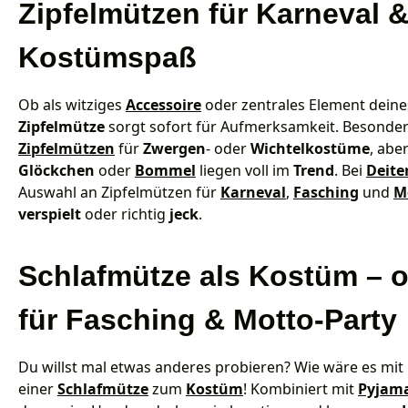
Zipfelmützen für Karneval 
Kostümspaß
Ob als witziges
Accessoire
oder zentrales Element dein
Zipfelmütze
sorgt sofort für Aufmerksamkeit. Besonder
Zipfelmützen
für
Zwergen
- oder
Wichtelkostüme
, abe
Glöckchen
oder
Bommel
liegen voll im
Trend
. Bei
Deite
Auswahl an Zipfelmützen für
Karneval
,
Fasching
und
M
verspielt
oder richtig
jeck
.
Schlafmütze als Kostüm – or
für Fasching & Motto-Party
Du willst mal etwas anderes probieren? Wie wäre es mit
einer
Schlafmütze
zum
Kostüm
! Kombiniert mit
Pyjam