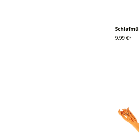
Schlafmüt
9,99 €*