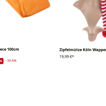
eece 100cm
Zipfelmütze Köln Wappe
19,99 €*
-39.6%
%