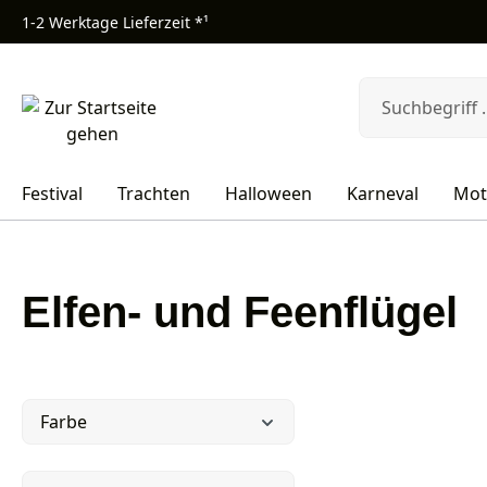
1-2 Werktage Lieferzeit *¹
m Hauptinhalt springen
Zur Suche springen
Zur Hauptnavigation springen
Festival
Trachten
Halloween
Karneval
Mot
Elfen- und Feenflügel
Farbe