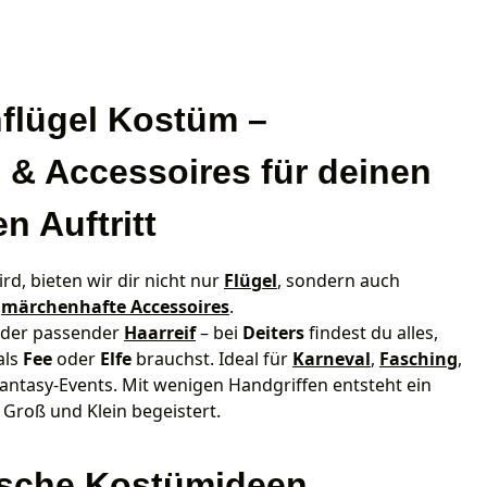
nflügel Kostüm –
 & Accessoires für deinen
n Auftritt
rd, bieten wir dir nicht nur
Flügel
, sondern auch
d
märchenhafte Accessoires
.
der passender
Haarreif
– bei
Deiters
findest du alles,
als
Fee
oder
Elfe
brauchst. Ideal für
Karneval
,
Fasching
,
antasy-Events. Mit wenigen Handgriffen entsteht ein
s Groß und Klein begeistert.
ische Kostümideen