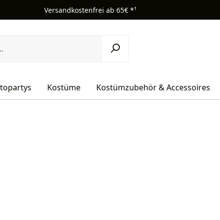
Versandkostenfrei ab 65€ *¹
topartys
Kostüme
Kostümzubehör & Accessoires