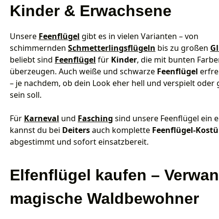
Kinder & Erwachsene
Unsere
Feenflügel
gibt es in vielen Varianten – von
schimmernden
Schmetterlingsflügeln
bis zu großen
Gl
beliebt sind
Feenflügel
für
Kinder
, die mit bunten Farb
überzeugen. Auch weiße und schwarze
Feenflügel
erfre
– je nachdem, ob dein Look eher hell und verspielt oder
sein soll.
Für
Karneval
und
Fasching
sind unsere Feenflügel ein e
kannst du bei
Deiters
auch komplette
Feenflügel-Kost
abgestimmt und sofort einsatzbereit.
Elfenflügel kaufen – Verwa
magische Waldbewohner