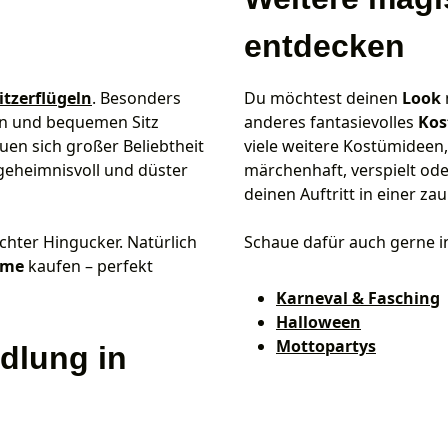
entdecken
itzerflügeln
. Besonders
Du möchtest deinen
Look
en und bequemen Sitz
anderes fantasievolles
Ko
uen sich großer Beliebtheit
viele weitere Kostümideen,
 geheimnisvoll und düster
märchenhaft, verspielt oder
deinen Auftritt in einer z
chter Hingucker. Natürlich
Schaue dafür auch gerne i
üme
kaufen – perfekt
Karneval & Fasching
Halloween
Mottopartys
ndlung in