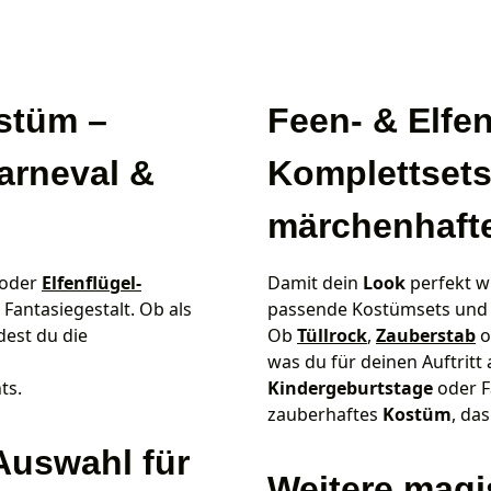
ostüm –
Feen- & Elfe
arneval &
Komplettsets
märchenhafte
 oder
Elfenflügel-
Damit dein
Look
perfekt wi
antasiegestalt. Ob als
passende Kostümsets un
dest du die
Ob
Tüllrock
,
Zauberstab
o
was du für deinen Auftritt 
ts.
Kindergeburtstage
oder F
zauberhaftes
Kostüm
, da
Auswahl für
Weitere mag