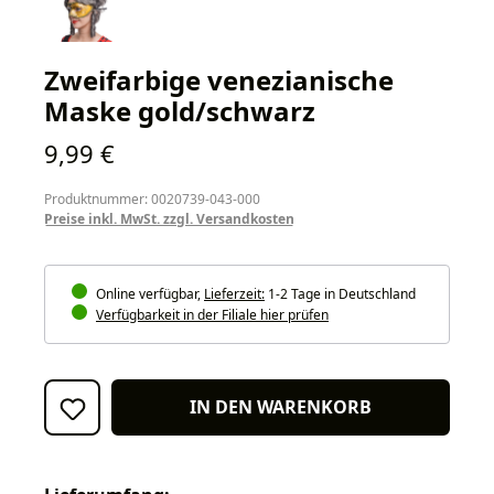
Zweifarbige venezianische
Maske gold/schwarz
Regulärer Preis:
9,99 €
Produktnummer: 0020739-043-000
Preise inkl. MwSt. zzgl. Versandkosten
Online verfügbar,
Lieferzeit:
1-2 Tage in Deutschland
Verfügbarkeit in der Filiale hier prüfen
IN DEN WARENKORB