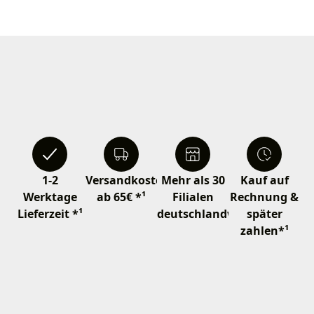
1-2
Versandkostenfrei
Mehr als 30
Kauf auf
Werktage
ab 65€ *¹
Filialen
Rechnung &
Lieferzeit *¹
deutschlandweit
später
zahlen*¹