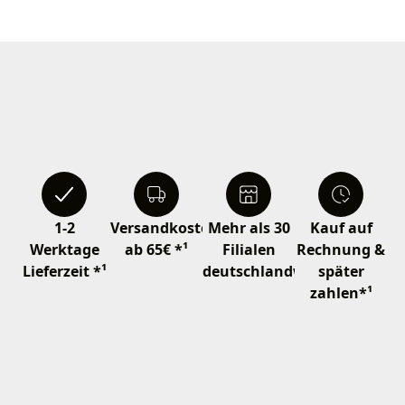
1-2
Versandkostenfrei
Mehr als 30
Kauf auf
Werktage
ab 65€ *¹
Filialen
Rechnung &
Lieferzeit *¹
deutschlandweit
später
zahlen*¹