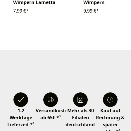
Wimpern Lametta
Wimpern
7,99 €*
9,99 €*
1-2
Versandkostenfrei
Mehr als 30
Kauf auf
Werktage
ab 65€ *¹
Filialen
Rechnung &
Lieferzeit *¹
deutschlandweit
später