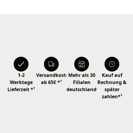
1-2
Versandkostenfrei
Mehr als 30
Kauf auf
Werktage
ab 65€ *¹
Filialen
Rechnung &
Lieferzeit *¹
deutschlandweit
später
zahlen*¹