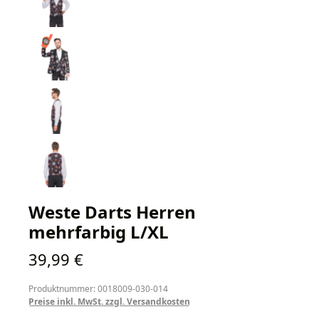
Weste Darts Herren
mehrfarbig L/XL
Regulärer Preis:
39,99 €
Produktnummer: 0018009-030-014
Preise inkl. MwSt. zzgl. Versandkosten