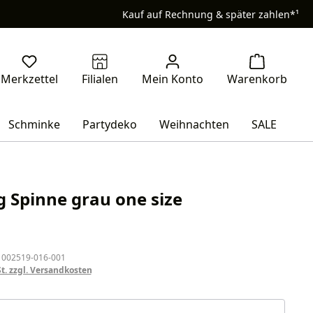
Kauf auf Rechnung & später zahlen*¹
Schminke
Partydeko
Weihnachten
SALE
Spinne grau one size
eis:
 002519-016-001
St. zzgl. Versandkosten