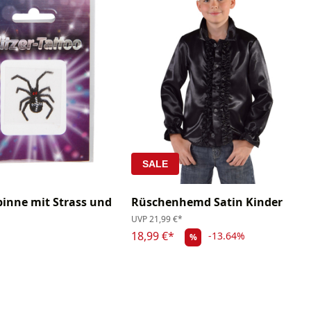
SALE
pinne mit Strass und
Rüschenhemd Satin Kinder
UVP
21,99 €*
18,99 €*
-13.64%
%