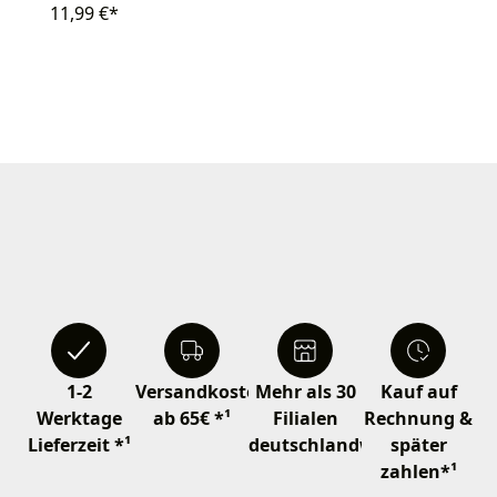
11,99 €*
1-2
Versandkostenfrei
Mehr als 30
Kauf auf
Werktage
ab 65€ *¹
Filialen
Rechnung &
Lieferzeit *¹
deutschlandweit
später
zahlen*¹