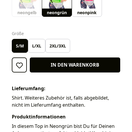
neongelb
neongrün
neonpink
auswählen
Größe
S/M
L/XL
2XL/3XL
IN DEN WARENKORB
Lieferumfang:
Shirt. Weiteres Zubehör ist, falls abgebildet,
nicht im Lieferumfang enthalten.
Produktinformationen
In diesem Top in Neongrün bist Du für Deinen