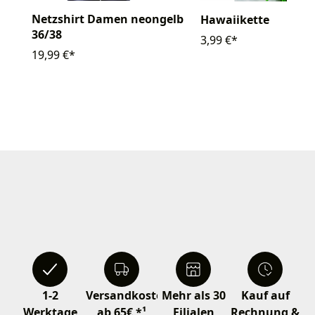
Netzshirt Damen neongelb
Hawaiikette
36/38
3,99 €*
19,99 €*
1-2
Versandkostenfrei
Mehr als 30
Kauf auf
Werktage
ab 65€ *¹
Filialen
Rechnung &