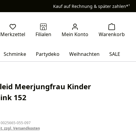
Kauf auf Rechnung & später zahlen*¹
Schminke
Partydeko
Weihnachten
SALE
leid Meerjungfrau Kinder
pink 152
eis:
 0025665-055-097
St. zzgl. Versandkosten