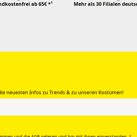
dkostenfrei ab 65€ *¹
Mehr als 30 Filialen deut
 die neuesten Infos zu Trends & zu unseren Kostümen!
ommen und die
AGB
gelesen und bin mit ihnen einverstanden.
*