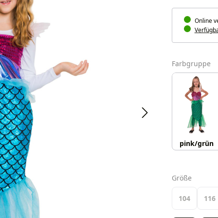
Online v
Verfügbar
a
Farbgruppe
pink/grün
auswäh
Größe
104
116