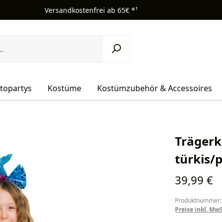
Versandkostenfrei ab 65€ *¹
topartys
Kostüme
Kostümzubehör & Accessoires
Trägerk
türkis/
Regulärer Pr
39,99 €
Produktnummer:
Preise inkl. Mw