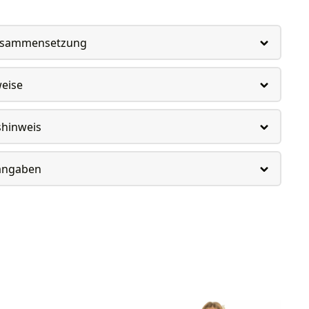
usammensetzung
weise
shinweis
rangaben