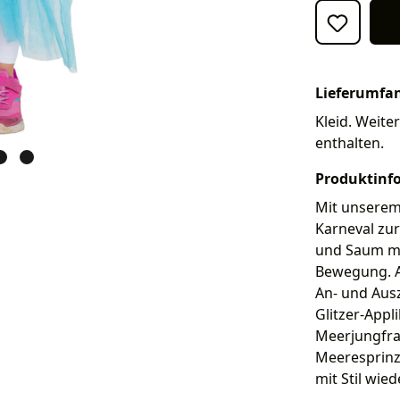
Lieferumfa
Kleid. Weite
enthalten.
Produktinf
Mit unserem 
Karneval zur
und Saum mit
Bewegung. A
An- und Ausz
Glitzer-Appl
Meerjungfrau
Meeresprinz
mit Stil wie