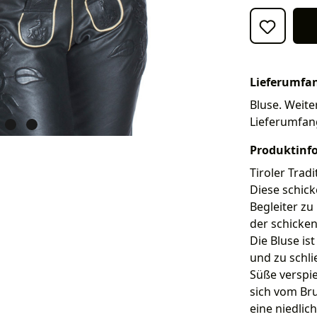
Lieferumfa
Bluse. Weiter
Lieferumfan
Produktinf
Tiroler Tradi
Diese schicke
Begleiter zu
der schicken
Die Bluse is
und zu schli
Süße verspie
sich vom Bru
eine niedlic