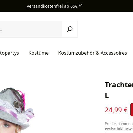
Versandkostenfrei ab 65€ *¹
topartys
Kostüme
Kostümzubehör & Accessoires
Trachte
L
Verkaufsprei
24,99 €
Produktnummer:
Preise inkl. Mw