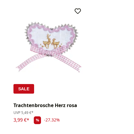
SALE
Trachtenbrosche Herz rosa
UVP
5,49 €*
3,99 €*
-27.32%
%