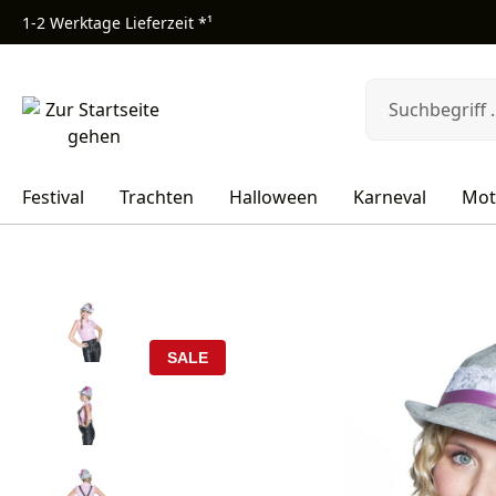
1-2 Werktage Lieferzeit *¹
m Hauptinhalt springen
Zur Suche springen
Zur Hauptnavigation springen
Festival
Trachten
Halloween
Karneval
Mot
Bildergalerie überspringen
SALE