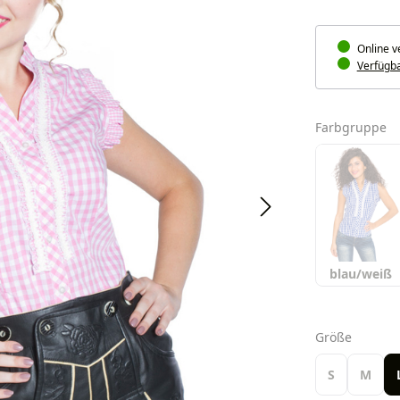
Online v
Verfügbar
a
Farbgruppe
blau/weiß
auswäh
Größe
S
M