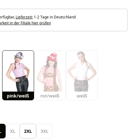
erfügbar,
Lieferzeit:
1-2 Tage in Deutschland
keit in der Filiale hier prüfen
uswählen
pink/weiß
rot/weiß
weiß
len
L
XL
2XL
3XL