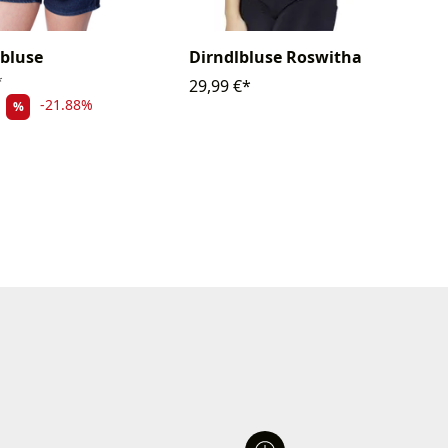
bluse
Dirndlbluse Roswitha
*
29,99 €*
-21.88%
%