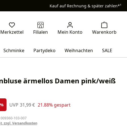
Kauf auf Rechnung & später zahlen*¹
Schminke
Partydeko
Weihnachten
SALE
nbluse ärmellos Damen pink/weiß
s:
Regulärer Preis:
UVP
31,99 €
21.88% gespart
%
 009360-103-007
St. zzgl. Versandkosten