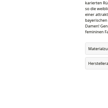
karierten R
so die weibl
einer attrak
bayerischen 
Damen! Genie
femininen F
Materialz
Herstelle