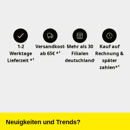
1-2
Versandkostenfrei
Mehr als 30
Kauf auf
Werktage
ab 65€ *¹
Filialen
Rechnung &
Lieferzeit *¹
deutschlandweit
später
zahlen*¹
Neuigkeiten und Trends?