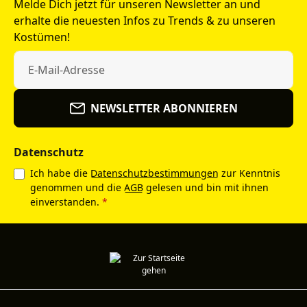
Melde Dich jetzt für unseren Newsletter an und
erhalte die neuesten Infos zu Trends & zu unseren
Kostümen!
NEWSLETTER ABONNIEREN
Datenschutz
Ich habe die
Datenschutzbestimmungen
zur Kenntnis
genommen und die
AGB
gelesen und bin mit ihnen
einverstanden.
*