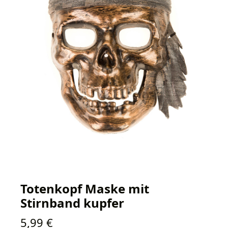
Totenkopf Maske mit
Stirnband kupfer
Regulärer Preis:
5,99 €