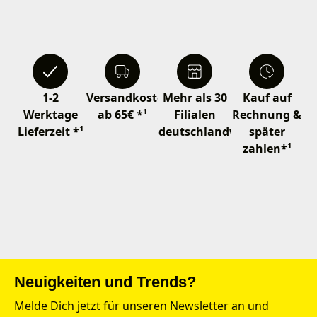
1-2
Versandkostenfrei
Mehr als 30
Kauf auf
Werktage
ab 65€ *¹
Filialen
Rechnung &
Lieferzeit *¹
deutschlandweit
später
zahlen*¹
Neuigkeiten und Trends?
Melde Dich jetzt für unseren Newsletter an und