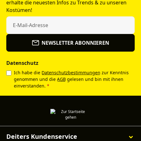
erhalte die neuesten Infos zu Trends & zu unseren
Kostümen!
NEWSLETTER ABONNIEREN
Datenschutz
Ich habe die
Datenschutzbestimmungen
zur Kenntnis
genommen und die
AGB
gelesen und bin mit ihnen
einverstanden.
*
Deiters Kundenservice