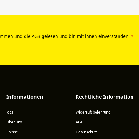
ommen und die
AGB
gelesen und bin mit ihnen einverstanden.
*
Informationen
Rechtliche Information
Jobs
Widerrufsbelehrung
Über uns
AGB
Presse
Datenschutz