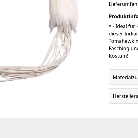
Lieferumfan
Produktinf
* - Ideal fü
dieser India
Tomahawk mi
Fasching und
Kostüm!
Materialz
Herstelle