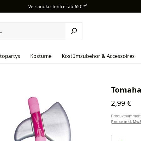
Versandkostenfrei ab 65€ *¹
topartys
Kostüme
Kostümzubehör & Accessoires
Tomaha
Regulärer Pr
2,99 €
Produktnummer:
Preise inkl. Mw