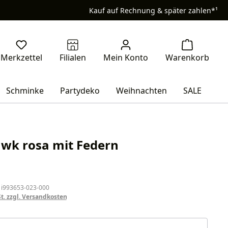
Kauf auf Rechnung & später zahlen*¹
Schminke
Partydeko
Weihnachten
SALE
wk rosa mit Federn
eis:
 i993653-023-000
St. zzgl. Versandkosten