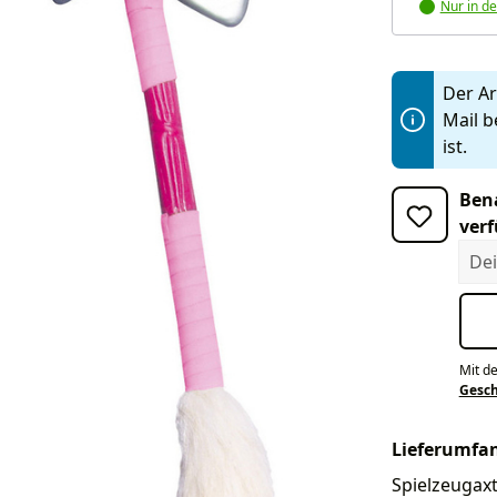
Nur in de
Der Art
Mail b
ist.
Bena
verf
Dein
Mit d
Gesc
Lieferumfa
Spielzeugaxt