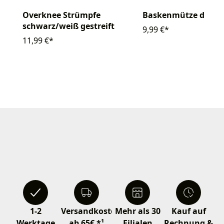
Baskenmütze de lux
Overknee Strümpfe
schwarz/weiß gestreift
9,99 €*
11,99 €*
1-2
Versandkostenfrei
Mehr als 30
Kauf auf
Werktage
ab 65€ *¹
Filialen
Rechnung &