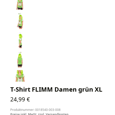
T-Shirt FLIMM Damen grün XL
Regulärer Preis:
24,99 €
Produktnummer: 0018540-003-008
Preise inkl. MwSt. zzgl. Versandkosten