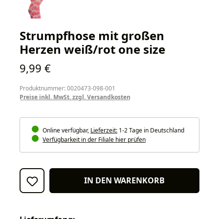
Strumpfhose mit großen
Herzen weiß/rot one size
Regulärer Preis:
9,99 €
Produktnummer: 0020473-098-001
Preise inkl. MwSt. zzgl. Versandkosten
Online verfügbar,
Lieferzeit:
1-2 Tage in Deutschland
Verfügbarkeit in der Filiale hier prüfen
IN DEN WARENKORB