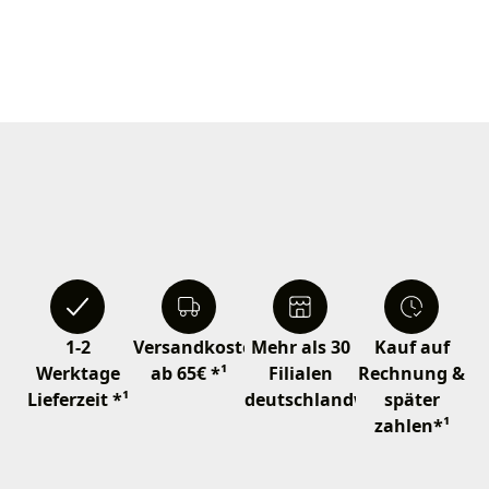
1-2
Versandkostenfrei
Mehr als 30
Kauf auf
Werktage
ab 65€ *¹
Filialen
Rechnung &
Lieferzeit *¹
deutschlandweit
später
zahlen*¹