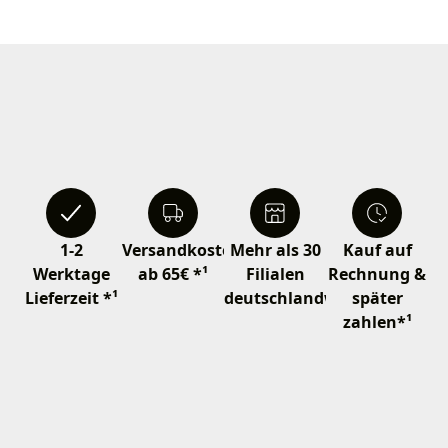
1-2
Versandkostenfrei
Mehr als 30
Kauf auf
Werktage
ab 65€ *¹
Filialen
Rechnung &
Lieferzeit *¹
deutschlandweit
später
zahlen*¹