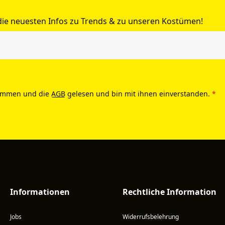
 die neuesten Infos zu Trends & zu unseren Kostümen!
ommen und die
AGB
gelesen und bin mit ihnen einverstanden.
*
Informationen
Rechtliche Information
Jobs
Widerrufsbelehrung