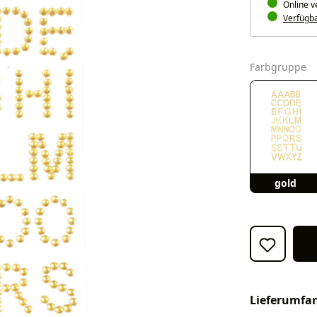
Online v
Verfügbar
a
Farbgruppe
gold
Lieferumfa