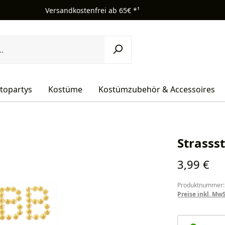
Versandkostenfrei ab 65€ *¹
topartys
Kostüme
Kostümzubehör & Accessoires
Strassst
Regulärer Pr
3,99 €
Produktnummer:
Preise inkl. Mw