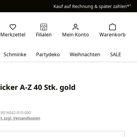
Kauf auf Rechnung & später zahlen*¹
Schminke
Partydeko
Weihnachten
SALE
icker A-Z 40 Stk. gold
eis:
 0016042-010-000
St. zzgl. Versandkosten