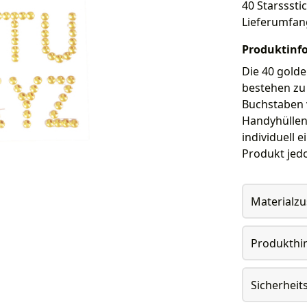
40 Starssstic
Lieferumfan
Produktinf
Die 40 golde
bestehen zu 
Buchstaben v
Handyhüllen
individuell 
Produkt jedo
Materialz
Produkthi
Sicherheit