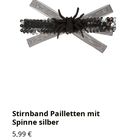
Stirnband Pailletten mit
Spinne silber
Regulärer Preis:
5,99 €