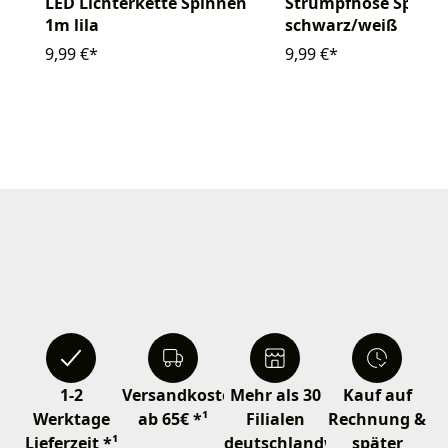
LED Lichterkette Spinnen
Strumpfhose Spinne
1m lila
schwarz/weiß
9,99 €*
9,99 €*
1-2
Versandkostenfrei
Mehr als 30
Kauf auf
Werktage
ab 65€ *¹
Filialen
Rechnung &
Lieferzeit *¹
deutschlandweit
später