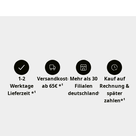
1-2
Versandkostenfrei
Mehr als 30
Kauf auf
Werktage
ab 65€ *¹
Filialen
Rechnung &
Lieferzeit *¹
deutschlandweit
später
zahlen*¹