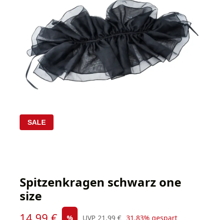
SALE
Spitzenkragen schwarz one
size
Verkaufspreis:
14,99 €
Regulärer Preis:
%
UVP
21,99 €
31.83% gespart