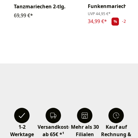
Funkenmariechen 2-
Tanzmariechen 2-tlg.
UVP
44,95 €*
69,99 €*
34,99 €*
-22.16
%
1-2
Versandkostenfrei
Mehr als 30
Kauf auf
Werktage
ab 65€ *¹
Filialen
Rechnung &