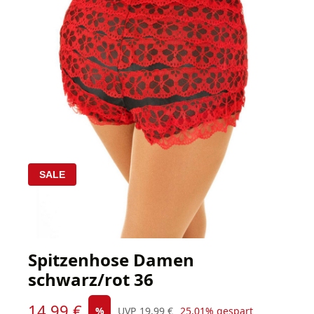
SALE
Spitzenhose Damen
schwarz/rot 36
Verkaufspreis:
14,99 €
Regulärer Preis:
%
UVP
19,99 €
25.01% gespart