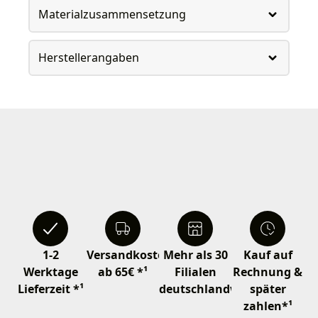
Materialzusammensetzung
Herstellerangaben
1-2
Versandkostenfrei
Mehr als 30
Kauf auf
Werktage
ab 65€ *¹
Filialen
Rechnung &
Lieferzeit *¹
deutschlandweit
später
zahlen*¹