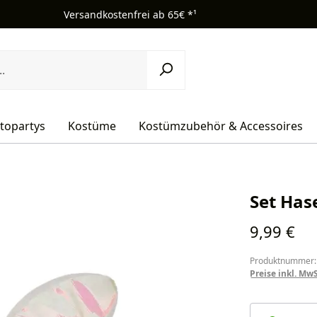
Versandkostenfrei ab 65€ *¹
topartys
Kostüme
Kostümzubehör & Accessoires
Set Hase
Regulärer Pr
9,99 €
Produktnummer:
Preise inkl. Mw