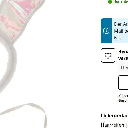
Nur in de
Der Art
Mail b
ist.
Bena
verf
Dein
Mit d
Gesc
Lieferumfa
Haarreifen |