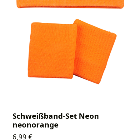
Schweißband-Set Neon
neonorange
Regulärer Preis:
6,99 €