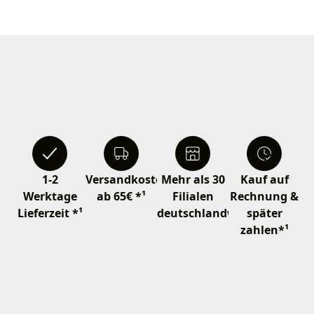
1-2
Versandkostenfrei
Mehr als 30
Kauf auf
Werktage
ab 65€ *¹
Filialen
Rechnung &
Lieferzeit *¹
deutschlandweit
später
zahlen*¹